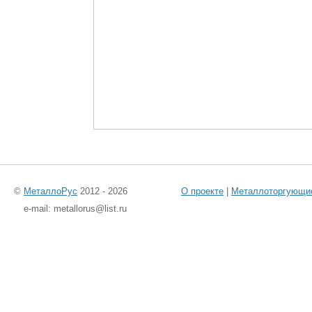
©
МеталлоРус
2012 - 2026
О проекте
|
Металлоторгующи
e-mail: metallorus@list.ru