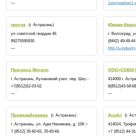
—
1stroypartner1.
протэк
Южная Индус
(г. Астрахань)
ул советской гвардии 46
г. Волгоград, 
89275595930
(8442) 49-49-44
—
http://u-industry
Прогресс Металл
ООО«СОЮЗ 
г. Астрахань, Кулаковкий узел, пер. Широкий 1
414000 г. Астр
+7(8512)52-03-02
8(8512)43-58-6
—
—
Промснабсервис
Асойл
(г. Астрахань)
(г. Ас
г. Астрахань, ул. Адм.Нахимова, д. 109 А, к. 3
414024, Трофи
7 (8512) 35-60-65, 35-60-66
+7 (8512) 44-31