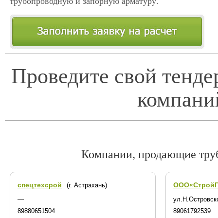
трубопроводную и запорную арматуру.
Проведите свой тенде
компани
Компании, продающие тру
спецтехсрой
ООО«СтройП
(г. Астрахань)
—
ул.Н.Островск
89880651504
89061792539