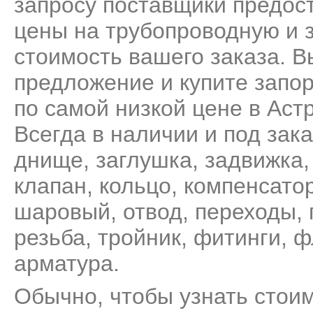
запросу поставщики предос
цены на трубопроводную и 
стоимость вашего заказа. 
предложение и купите запо
по самой низкой цене в Аст
Всегда в наличии и под зак
днище
,
заглушка
,
задвижка
клапан
,
кольцо
,
компенсато
шаровый
,
отвод
,
переходы
,
резьба
,
тройник
,
фитинги
,
ф
арматура
.
Обычно, чтобы узнать стои