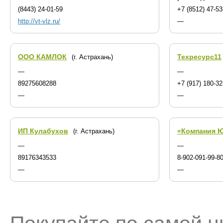
(8443) 24-01-59
+7 (8512) 47-53
http://vt-vlz.ru/
—
ООО КАМЛОК
Техресурс11
(г. Астрахань)
—
—
89275608288
+7 (917) 180-32
—
—
ИП Кулабухов
«Компания Ю
(г. Астрахань)
—
—
89176343533
8-902-091-99-8
—
—