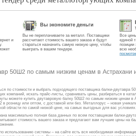
Вы экономите деньги
Вы не переплачиваете за металл. Поставщики
Все цен
ернет и
рассчитают стоимость вашего заказа и будут
единой т
у.
стараться назначить самую низкую цену, чтобы
позиции 
может
выиграть в вашем тендере.
всю нео
посмотр
авр 50Ш2 по самым низким ценам в Астрахани и
ться по стоимости и выбрать подходящего поставщика балки-двутавра 5
 компаний, искать прайс-листы, сравнивать цены, разбираться в катал
нуты можете купить двутавровую балку 50Ш2 по самым низким ценам в А
2 в розницу или оптом, с доставкой или без. Металлорус – новая уникал
ой области по самой низкой цене, на самых выгодных для вас условиях
рана максимально полная база данных по всем поставщикам балки-двута
читывают стоимость вашего заказа и предлагают вам лучшие цены на ба
ожение.
 по использованию системы – на сайте есть вся необходимая информаци