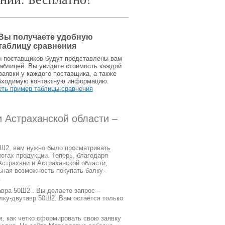
Вы получаете удобную
таблицу сравнения
ы поставщиков будут представлены вам
аблицей. Вы увидите стоимость каждой
заявки у каждого поставщика, а также
бходимую контактную информацию.
еть пример таблицы сравнения
 Астраханской области –
0Ш2, вам нужно было просматривать
огах продукции. Теперь, благодаря
страхани и Астраханской области,
ьная возможность покупать балку-
.
вра 50Ш2 . Вы делаете запрос –
лку-двутавр 50Ш2. Вам остаётся только
я, как четко сформировать свою заявку