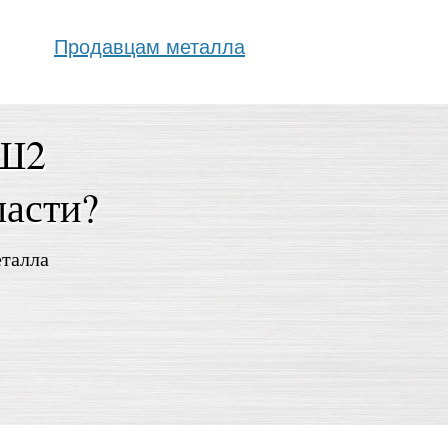
Продавцам металла
0Ш2
ласти?
еталла