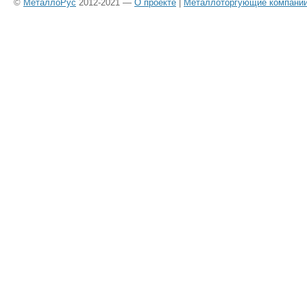
©
МеталлоРус
2012-2021 —
О проекте
|
Металлоторгующие компани