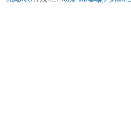
©
МеталлоРус
2012-2021 —
О проекте
|
Металлоторгующие компани