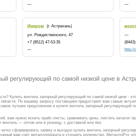
—
—
Инпром
волг
(г. Астрахань)
ул. Рождественского, 47
—
+7 (8512) 47-53-35
(8443)
—
http://
ный регулирующий по самой низкой цене в Астр
асти? Купить вентиль запорный регулирующий по самой низкой цене - эт
 области. По вашему запросу поставщики предоставят вам самые актуал
 самое лучшее предложение и купите вентиль запорный регулирующий по
ей, вам нужно искать прайс-листы, сравнивать цены, листать каталог п
т вентиль — оптом или в розницу, с доставкой или без.
етко сформировать заявку и выгодно купить вентиль запорный регули
 нужный вам сорт металлопроката и уточнить количество. МеталлоРус о