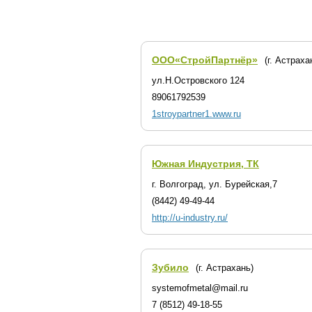
ООО«СтройПартнёр»
(г. Астраха
ул.Н.Островского 124
89061792539
1stroypartner1.www.ru
Южная Индустрия, ТК
г. Волгоград, ул. Бурейская,7
(8442) 49-49-44
http://u-industry.ru/
Зубило
(г. Астрахань)
systemofmetal@mail.ru
7 (8512) 49-18-55