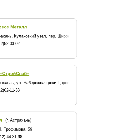
ресс Металл
трахань, Кулаковкий узел, пер. Широкий 1
2)52-03-02
«СтройСнаб»
раханаь, ул. Набережная реки Царев, д. 1
2)62-11-33
л
(г. Астрахань)
4, Трофимова, 59
12) 44-31-98