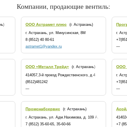
Компании, продающие вентиль:
ООО Астрамет плюс
Прог
нь)
(г. Астрахань)
г. Астрахань, ул. Минусинская, 8М
г. Ас
8 (8512) 40 80-61
+7(851
astramet1@yandex.ru
—
ООО «Металл Трейд»
ООО 
(г. Астрахань)
414057,3-й проезд Рождественского, д.4
г. Аст
(8512)481242
+7(851
—
—
Промснабсервис
Асой
(г. Астрахань)
г. Астрахань, ул. Адм.Нахимова, д. 109 А, к. 3
41402
7 (8512) 35-60-65, 35-60-66
+7 (85