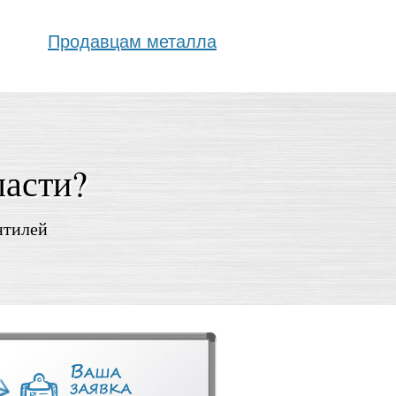
Продавцам металла
ласти?
нтилей