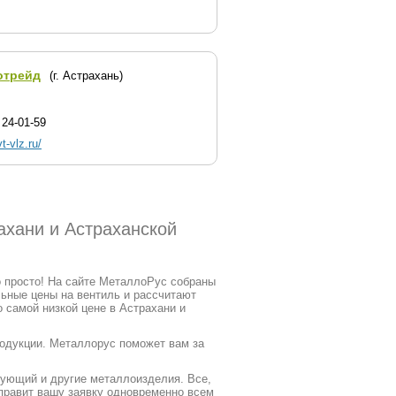
отрейд
(г. Астрахань)
 24-01-59
vt-vlz.ru/
ахани и Астраханской
о просто! На сайте МеталлоРус собраны
ьные цены на вентиль и рассчитают
 самой низкой цене в Астрахани и
родукции. Металлорус поможет вам за
рующий и другие металлоизделия. Все,
тправит вашу заявку одновременно всем